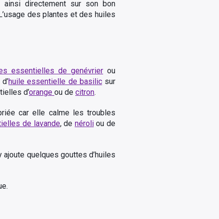
t ainsi directement sur son bon
 L’usage des plantes et des huiles
les essentielles de genévrier
ou
 d’
huile essentielle de basilic
sur
ielles d’
orange
ou de
citron
.
riée car elle calme les troubles
tielles de lavande
, de
néroli
ou de
 y ajoute quelques gouttes d’huiles
ue.