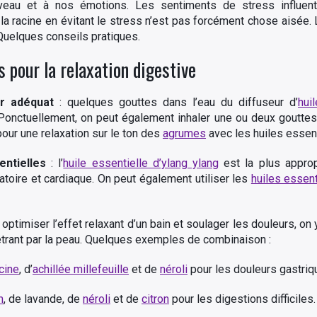
rveau et à nos émotions. Les sentiments de stress influen
la racine en évitant le stress n’est pas forcément chose aisée.
 Quelques conseils pratiques.
s pour la relaxation digestive
ur adéquat
: quelques gouttes dans l’eau du diffuseur d’
hui
 Ponctuellement, on peut également inhaler une ou deux gouttes
pour une relaxation sur le ton des
agrumes
avec les huiles essent
ntielles
: l’
huile essentielle d’ylang ylang
est la plus approp
ratoire et cardiaque. On peut également utiliser les
huiles essen
 optimiser l’effet relaxant d’un bain et soulager les douleurs, on
étrant par la peau. Quelques exemples de combinaison :
cine
, d’
achillée millefeuille
et de
néroli
pour les douleurs gastriq
m
, de lavande, de
néroli
et de
citron
pour les digestions difficiles.