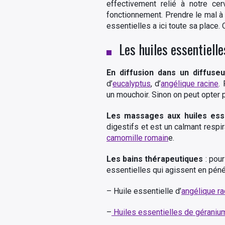
effectivement relié à notre ce
fonctionnement. Prendre le mal à 
essentielles a ici toute sa place.
Les huiles essentielle
En diffusion dans un diffuse
d’
eucalyptus
, d’
angélique racine
.
un mouchoir. Sinon on peut opter 
Les massages aux huiles esse
digestifs et est un calmant respi
camomille romain
e.
Les bains thérapeutiques
: pour
essentielles qui agissent en pén
– Huile essentielle d’
angélique ra
–
Huiles essentielles de géraniu