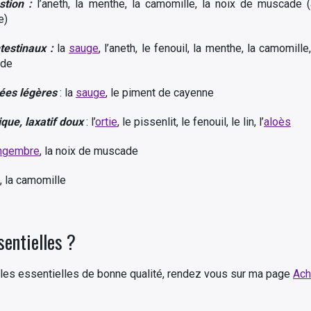
stion
:
l’aneth, la menthe, la camomille, la noix de muscade (
e)
testinaux :
la
sauge
, l’aneth, le fenouil, la menthe, la camomill
de
hées légères
: la
sauge
, le piment de cayenne
ique, laxatif doux
: l’
ortie
, le pissenlit, le fenouil, le lin, l’
aloès
ngembre
, la noix de muscade
, la camomille
sentielles ?
iles essentielles de bonne qualité, rendez vous sur ma page
Ach