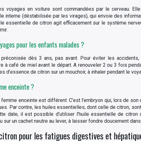
es voyages en voiture sont commandées par le cerveau. Elle 
le interne (déstabilisée par les virages), qui envoie des inform
le essentielle de citron agit efficacement sur le système nerve
mir.
oyages pour les enfants malades ?
t préconisée dès 3 ans, pas avant. Pour éviter les accidents, 
e à café de miel avant le départ. A renouveler 2 ou 3 fois penda
s d’essence de citron sur un mouchoir, à inhaler pendant le voy
mme enceinte ?
femme enceinte est différent. C’est l’embryon qui, lors de son
ues. Par contre, les huiles essentielles, dont celle de citron, s
 date, il est possible d’utiliser l’huile essentielle de citro
ou sur un cachet neutre au lever, à laisser fondre doucement dans
 citron pour les fatigues digestives et hépatiqu