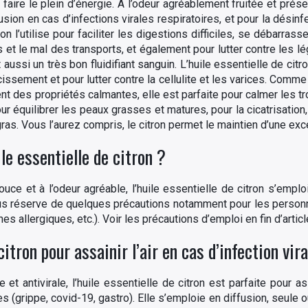
aire le plein d’énergie. A l’odeur agréablement fruitée et prése
ion en cas d’infections virales respiratoires, et pour la désinfect
, on l’utilise pour faciliter les digestions difficiles, se débarra
 et le mal des transports, et également pour lutter contre les l
aussi un très bon fluidifiant sanguin. L’huile essentielle de citro
ncissement et pour lutter contre la cellulite et les varices. Comm
 des propriétés calmantes, elle est parfaite pour calmer les tr
r équilibrer les peaux grasses et matures, pour la cicatrisation
gras. Vous l’aurez compris, le citron permet le maintien d’une exc
le essentielle de citron ?
ouce et à l’odeur agréable, l’huile essentielle de citron s’emplo
ous réserve de quelques précautions notamment pour les person
 allergiques, etc.). Voir les précautions d’emploi en fin d’articl
citron pour assainir l’air en cas d’infection vira
e et antivirale, l’huile essentielle de citron est parfaite pour 
 (grippe, covid-19, gastro). Elle s’emploie en diffusion, seule 