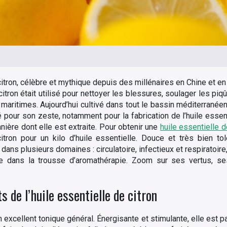
 citron, célèbre et mythique depuis des millénaires en Chine et en
itron était utilisé pour nettoyer les blessures, soulager les pi
aritimes. Aujourd’hui cultivé dans tout le bassin méditerranée
 pour son zeste, notamment pour la fabrication de l’huile essent
nière dont elle est extraite. Pour obtenir une
huile essentielle d
on pour un kilo d’huile essentielle. Douce et très bien tolé
ans plusieurs domaines : circulatoire, infectieux et respiratoire
le dans la trousse d’aromathérapie. Zoom sur ses vertus, ses 
 de l’huile essentielle de citron
un excellent tonique général. Énergisante et stimulante, elle est p