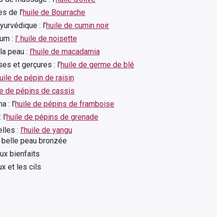
s de l’
huile de Bourrache
urvédique : l’
huile de cumin noir
bum :
l’ huile de noisette
la peau :
l’huile de macadamia
es et gerçures : l’
huile de germe de blé
huile de pépin de raisin
le de pépins de cassis
 : l’
huile de pépins de framboise
l’
huile de pépins de grenade
lles :
l’huile de yangu
e belle peau bronzée
ux bienfaits
x et les cils