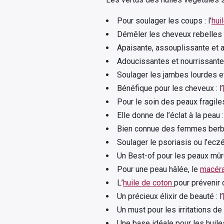
Pour soulager les coups : l’
hui
Démêler les cheveux rebelles :
Apaisante, assouplissante et a
Adoucissantes et nourrissantes
Soulager les jambes lourdes et
Bénéfique pour les cheveux : l’
Pour le soin des peaux fragiles 
Elle donne de l’éclat à la peau : 
Bien connue des femmes berbèr
Soulager le psoriasis ou l’eczé
Un Best-of pour les peaux mûres
Pour une peau hâlée, le
macéra
L’
huile de coton
pour prévenir d
Un précieux élixir de beauté : l’
Un must pour les irritations de l
Une base idéale pour les huile