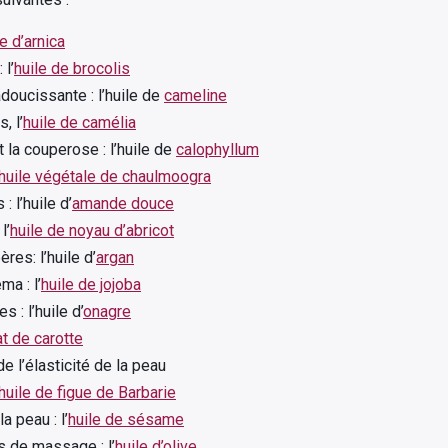
le d’arnica
 l’
huile de brocolis
doucissante : l’huile de
cameline
, l’
huile de camélia
 la couperose : l’huile de
calophyllum
huile végétale de chaulmoogra
: l’huile d’
amande douce
l’
huile de noyau d’abricot
es: l’huile d’
argan
ma : l’
huile de jojoba
 : l’huile d’
onagre
t de carotte
e l’élasticité de la peau
huile de figue de Barbarie
a peau : l’
huile de sésame
s de massage : l’
huile d’olive