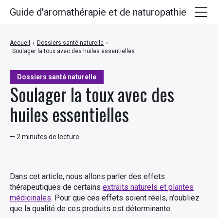
Guide d'aromathérapie et de naturopathie
Huiles essentielles
Accueil
›
Dossiers santé naturelle
›
Soulager la toux avec des huiles essentielles
Plantes médicinales
Huiles végétales
Dossiers santé naturelle
Soulager la toux avec des
Hydrolats
huiles essentielles
Recettes
— 2 minutes de lecture
Dans cet article, nous allons parler des effets
thérapeutiques de certains
extraits naturels et plantes
médicinales
. Pour que ces effets soient réels, n'oubliez
que la qualité de ces produits est déterminante.