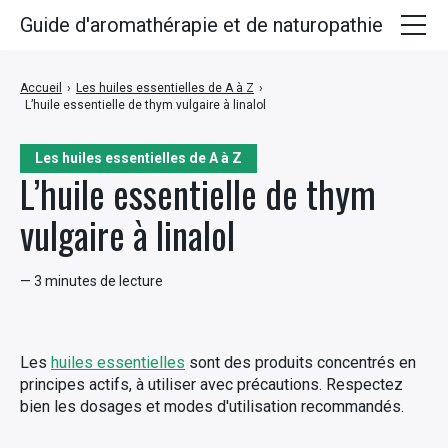
Guide d'aromathérapie et de naturopathie
Huiles essentielles
Accueil
›
Les huiles essentielles de A à Z
›
L’huile essentielle de thym vulgaire à linalol
Plantes médicinales
Huiles végétales
Les huiles essentielles de A à Z
L’huile essentielle de thym
Hydrolats
vulgaire à linalol
Recettes
— 3 minutes de lecture
Les
huiles essentielles
sont des produits concentrés en
principes actifs, à utiliser avec précautions. Respectez
bien les dosages et modes d'utilisation recommandés.