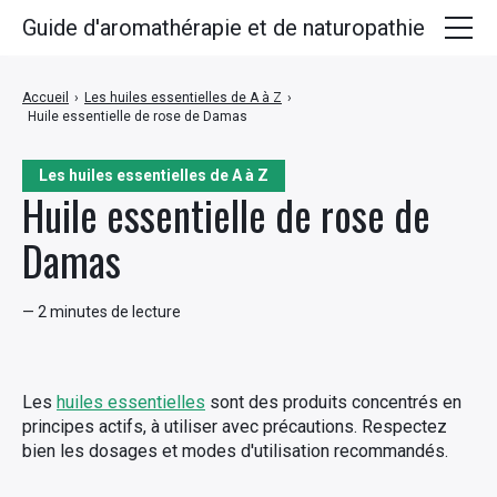
Guide d'aromathérapie et de naturopathie
Huiles essentielles
Accueil
›
Les huiles essentielles de A à Z
›
Huile essentielle de rose de Damas
Plantes médicinales
Huiles végétales
Les huiles essentielles de A à Z
Huile essentielle de rose de
Hydrolats
Damas
Recettes
— 2 minutes de lecture
Les
huiles essentielles
sont des produits concentrés en
principes actifs, à utiliser avec précautions. Respectez
bien les dosages et modes d'utilisation recommandés.