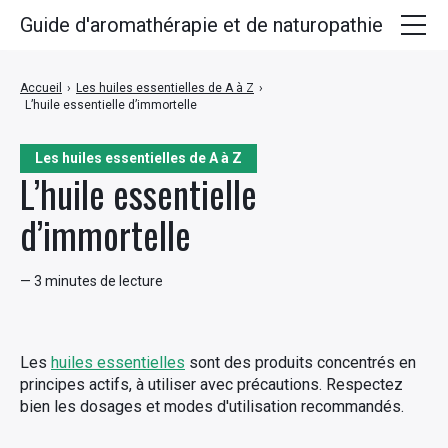
Guide d'aromathérapie et de naturopathie
Huiles essentielles
Accueil
›
Les huiles essentielles de A à Z
›
L’huile essentielle d’immortelle
Plantes médicinales
Huiles végétales
Les huiles essentielles de A à Z
L’huile essentielle
Hydrolats
d’immortelle
Recettes
— 3 minutes de lecture
Les
huiles essentielles
sont des produits concentrés en
principes actifs, à utiliser avec précautions. Respectez
bien les dosages et modes d'utilisation recommandés.