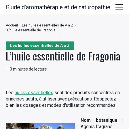
Guide d'aromathérapie et de naturopathie
Huiles essentielles
Accueil
›
Les huiles essentielles de A à Z
›
L’huile essentielle de Fragonia
Plantes médicinales
Huiles végétales
Les huiles essentielles de A à Z
L’huile essentielle de Fragonia
Hydrolats
— 3 minutes de lecture
Recettes
Les
huiles essentielles
sont des produits concentrés en
principes actifs, à utiliser avec précautions. Respectez
bien les dosages et modes d'utilisation recommandés.
Nom botanique
:
Agonis fragrans