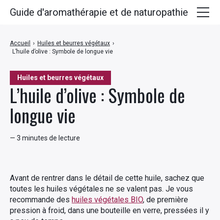
Guide d'aromathérapie et de naturopathie
Huiles essentielles
Accueil
›
Huiles et beurres végétaux
›
L’huile d’olive : Symbole de longue vie
Plantes médicinales
Huiles végétales
Huiles et beurres végétaux
L’huile d’olive : Symbole de
Hydrolats
longue vie
Recettes
— 3 minutes de lecture
Avant de rentrer dans le détail de cette huile, sachez que
toutes les huiles végétales ne se valent pas. Je vous
recommande des
huiles végétales BIO
, de première
pression à froid, dans une bouteille en verre, pressées il y