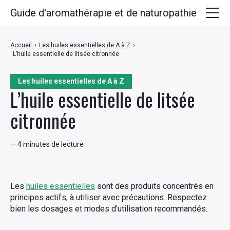
Guide d'aromathérapie et de naturopathie
Huiles essentielles
Accueil
›
Les huiles essentielles de A à Z
›
L’huile essentielle de litsée citronnée
Plantes médicinales
Huiles végétales
Les huiles essentielles de A à Z
L’huile essentielle de litsée
Hydrolats
citronnée
Recettes
— 4 minutes de lecture
Les
huiles essentielles
sont des produits concentrés en
principes actifs, à utiliser avec précautions. Respectez
bien les dosages et modes d'utilisation recommandés.