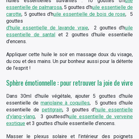
huiles essentielles suivantes : 10 gouttes d’h
uile
essentielle de palmarosa
, 5 gouttes d’h
uile essentielle de
carotte
, 5 gouttes d’h
uile essentielle de bois de rose
, 5
gouttes
d’huile essentielle de lavande vraie
, 2 gouttes d’h
uile
essentielle de santal
et 2 gouttes d’huile essentielle
d’encens.
Appliquer cette huile le soir en massage doux du visage,
du cou et des mains. Un pur bonheur aussi pour la détente
de l’esprit !
Sphère émotionnelle : pour retrouver la joie de vivre
Dans 30ml d’huile végétale, ajouter 5 gouttes d’huile
essentielle de
marjolaine à coquilles
, 5 gouttes d’huile
essentielle de
petitgrain
, 3 gouttes d’
hu
ile essentielle
d’ylang-ylang
, 3 gouttesd’h
uile essentielle de verveine
exotique
et 3 gouttes d’huile essentielle d’encens.
Masser le plexus solaire et l’intérieur des poignets