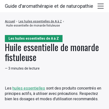
Guide d'aromathérapie et de naturopathie
Huiles essentielles
Accueil
›
Les huiles essentielles de A à Z
›
Huile essentielle de monarde fistuleuse
Plantes médicinales
Huiles végétales
Les huiles essentielles de A à Z
Huile essentielle de monarde
Hydrolats
fistuleuse
Recettes
— 3 minutes de lecture
Les
huiles essentielles
sont des produits concentrés en
principes actifs, à utiliser avec précautions. Respectez
bien les dosages et modes d'utilisation recommandés.