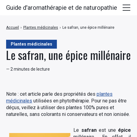
Guide d'aromathérapie et de naturopathie
Huiles essentielles
Accueil
›
Plantes médicinales
›
Le safran, une épice millénaire
Plantes médicinales
Plantes médicinales
Huiles végétales
Le safran, une épice millénaire
Hydrolats
— 2 minutes de lecture
Recettes
Note : cet article parle des propriétés des
plantes
médicinales
utilisées en phytothérapie. Pour ne pas être
déçus, veillez à utiliser des plantes 100% pures et
naturelles, sans colorants ni conservateurs et non ionisée.
Le
safran
est une
épice
millénaire… En effet, il