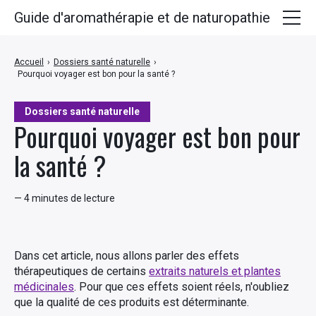
Guide d'aromathérapie et de naturopathie
Huiles essentielles
Accueil
›
Dossiers santé naturelle
›
Pourquoi voyager est bon pour la santé ?
Plantes médicinales
Huiles végétales
Dossiers santé naturelle
Pourquoi voyager est bon pour
Hydrolats
la santé ?
Recettes
— 4 minutes de lecture
Dans cet article, nous allons parler des effets
thérapeutiques de certains
extraits naturels et plantes
médicinales
. Pour que ces effets soient réels, n'oubliez
que la qualité de ces produits est déterminante.