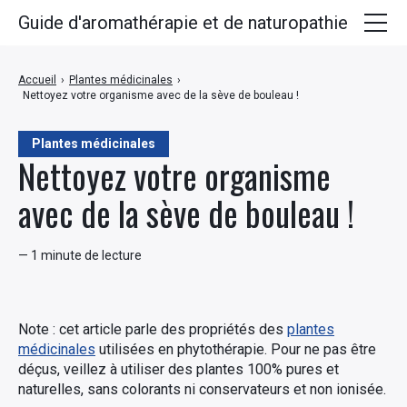
Guide d'aromathérapie et de naturopathie
Huiles essentielles
Accueil
›
Plantes médicinales
›
Nettoyez votre organisme avec de la sève de bouleau !
Plantes médicinales
Huiles végétales
Plantes médicinales
Nettoyez votre organisme
Hydrolats
avec de la sève de bouleau !
Recettes
— 1 minute de lecture
Note : cet article parle des propriétés des
plantes
médicinales
utilisées en phytothérapie. Pour ne pas être
déçus, veillez à utiliser des plantes 100% pures et
naturelles, sans colorants ni conservateurs et non ionisée.