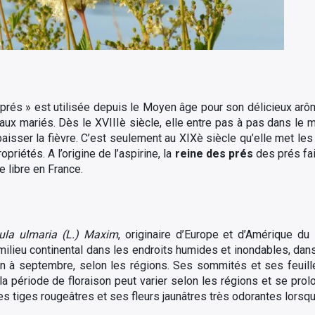
prés » est utilisée depuis le Moyen âge pour son délicieux arô
 aux mariés. Dès le XVIIIè siècle, elle entre pas à pas dans le 
aisser la fièvre. C’est seulement au XIXè siècle qu’elle met l
riétés. A l’origine de l’aspirine, la
reine des prés
des prés fai
 libre en France.
dula ulmaria (L.) Maxim
, originaire d’Europe et d’Amérique du 
lieu continental dans les endroits humides et inondables, dans
juin à septembre, selon les régions. Ses sommités et ses feuill
la période de floraison peut varier selon les régions et se prolo
s tiges rougeâtres et ses fleurs jaunâtres très odorantes lorsqu