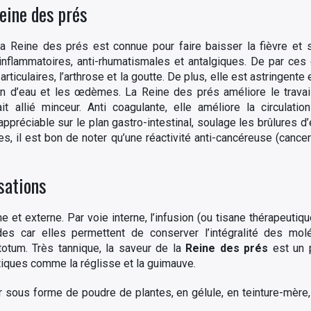
Reine des prés
 la Reine des prés est connue pour faire baisser la fièvre et 
-inflammatoires, anti-rhumatismales et antalgiques. De par ces 
culaires, l’arthrose et la goutte. De plus, elle est astringente e
tion d’eau et les œdèmes. La Reine des prés améliore le travai
it allié minceur. Anti coagulante, elle améliore la circulat
 appréciable sur le plan gastro-intestinal, soulage les brûlures d’
s, il est bon de noter qu’une réactivité anti-cancéreuse (cancer
sations
e et externe. Par voie interne, l’infusion (ou tisane thérapeutiqu
es car elles permettent de conserver l’intégralité des mol
 totum. Très tannique, la saveur de la
Reine des prés
est un p
tiques comme la réglisse et la guimauve.
er sous forme de poudre de plantes, en gélule, en teinture-mère