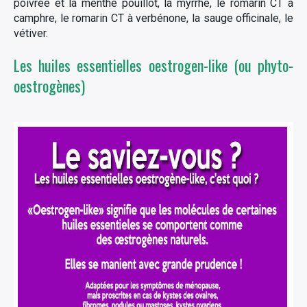
poivrée et la menthe pouillot, la myrrhe, le romarin CT à
camphre, le romarin CT à verbénone, la sauge officinale, le
vétiver.
Les huiles essentielles oestrogen-like (ou phyto-
oestrogènes)