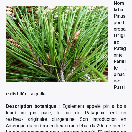
Nom
latin
:
Pinus
pond
erosa
Origi
ne
:
Patag
onie
Famil
le
:
pinac
ées
Parti
e distillée
: aiguille
Description botanique
: Egalement appelé pin à bois
lourd ou pin jaune, le pin de Patagonie est un
résineux originaire d’argentine. Son introduction en
Amérique du sud n’a eu lieu qu’au début du 20ème siècle.