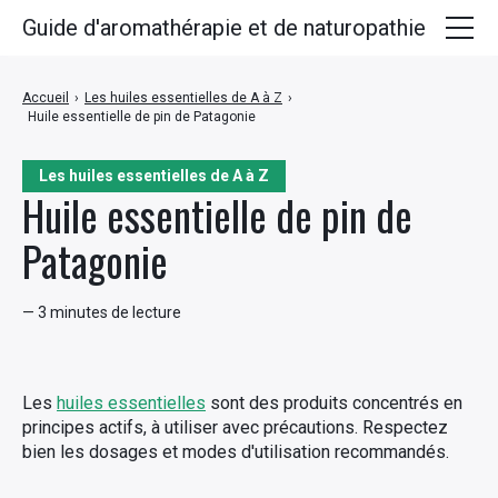
Guide d'aromathérapie et de naturopathie
Huiles essentielles
Accueil
›
Les huiles essentielles de A à Z
›
Huile essentielle de pin de Patagonie
Plantes médicinales
Huiles végétales
Les huiles essentielles de A à Z
Huile essentielle de pin de
Hydrolats
Patagonie
Recettes
— 3 minutes de lecture
Les
huiles essentielles
sont des produits concentrés en
principes actifs, à utiliser avec précautions. Respectez
bien les dosages et modes d'utilisation recommandés.