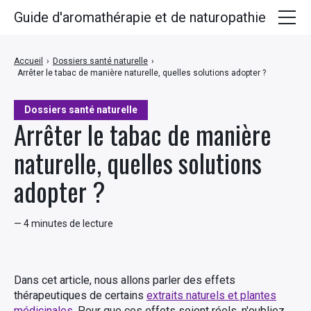
Guide d'aromathérapie et de naturopathie
Huiles essentielles
Accueil
›
Dossiers santé naturelle
›
Arrêter le tabac de manière naturelle, quelles solutions adopter ?
Plantes médicinales
Huiles végétales
Dossiers santé naturelle
Arrêter le tabac de manière
Hydrolats
naturelle, quelles solutions
Recettes
adopter ?
— 4 minutes de lecture
Dans cet article, nous allons parler des effets
thérapeutiques de certains
extraits naturels et plantes
médicinales
. Pour que ces effets soient réels, n'oubliez